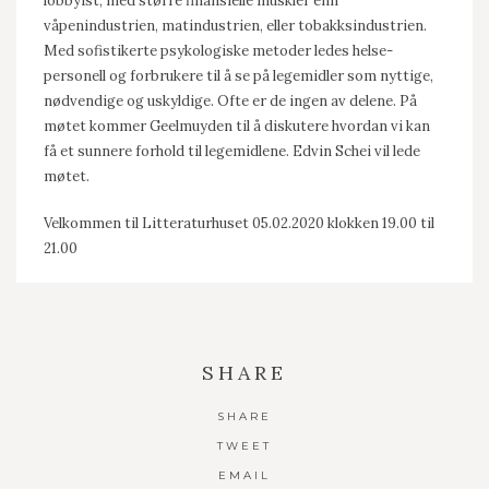
lobbyist, med større finansielle muskler enn
våpenindustrien, mat­industrien, eller tobakksindustrien.
Med sofistikerte psykologiske metoder ledes helse­
personell og forbrukere til å se på legemidler som nyttige,
nødvendige og uskyldige. Ofte er de ingen av delene. På
møtet kommer Geelmuyden til å diskutere hvordan vi kan
få et sunnere forhold til legemidlene. Edvin Schei vil lede
møtet.
Velkommen til Litteraturhuset 05.02.2020 klokken 19.00 til
21.00
SHARE
SHARE
TWEET
EMAIL